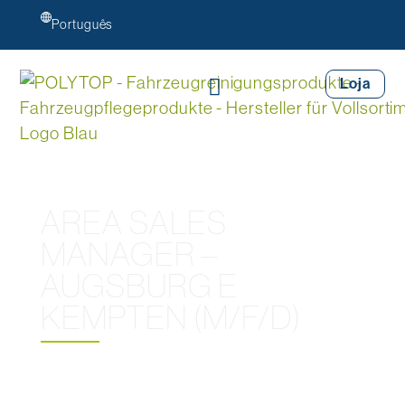
Português
Loja
AREA SALES
MANAGER –
AUGSBURG E
KEMPTEN (M/F/D)