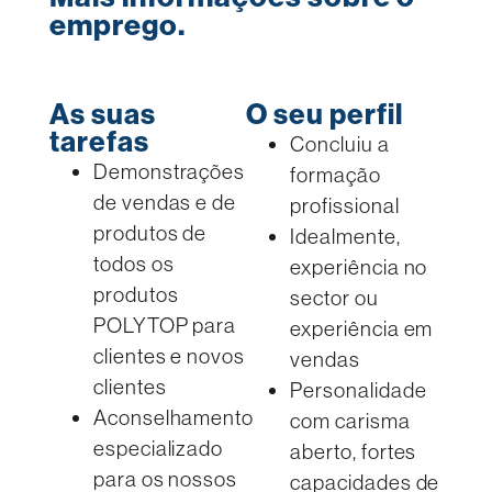
emprego.
As suas
O seu perfil
tarefas
Concluiu a
Demonstrações
formação
de vendas e de
profissional
produtos de
Idealmente,
todos os
experiência no
produtos
sector ou
POLYTOP para
experiência em
clientes e novos
vendas
clientes
Personalidade
Aconselhamento
com carisma
especializado
aberto, fortes
para os nossos
capacidades de